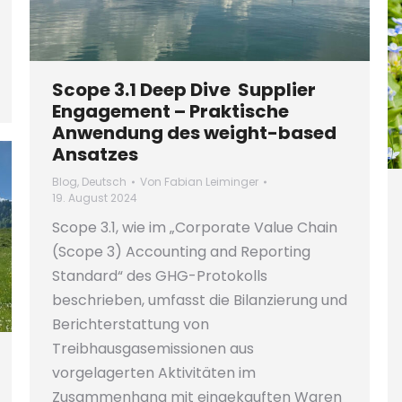
Scope 3.1 Deep Dive Supplier
Engagement – Praktische
Anwendung des weight-based
Ansatzes
Blog
,
Deutsch
Von
Fabian Leiminger
19. August 2024
Scope 3.1, wie im „Corporate Value Chain
(Scope 3) Accounting and Reporting
Standard“ des GHG-Protokolls
beschrieben, umfasst die Bilanzierung und
Berichterstattung von
Treibhausgasemissionen aus
vorgelagerten Aktivitäten im
Zusammenhang mit eingekauften Waren