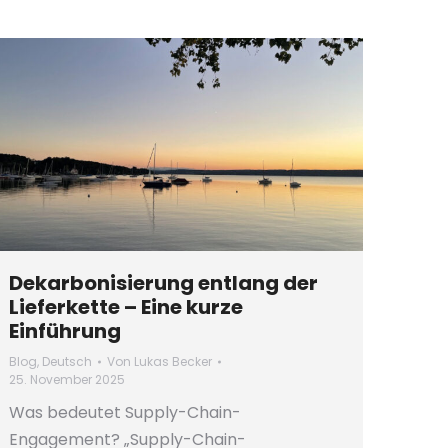
Dekarbonisierung entlang der
Lieferkette – Eine kurze
Einführung
Blog
,
Deutsch
Von
Lukas Becker
25. November 2025
Was bedeutet Supply-Chain-
Engagement? „Supply-Chain-