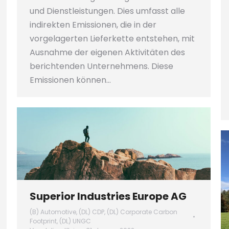
und Dienstleistungen. Dies umfasst alle
indirekten Emissionen, die in der
vorgelagerten Lieferkette entstehen, mit
Ausnahme der eigenen Aktivitäten des
berichtenden Unternehmens. Diese
Emissionen können…
Superior Industries Europe AG
(B) Automotive
,
(DL) CDP
,
(DL) Corporate Carbon
Footprint
,
(DL) UNGC