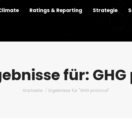
Climate
Ratings & Reporting
Strategie
S
ebnisse für:
GHG 
Du bist hier:
Startseite
Ergebnisse für "GHG protocol"