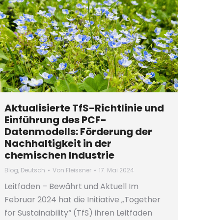
Aktualisierte TfS-Richtlinie und
Einführung des PCF-
Datenmodells: Förderung der
Nachhaltigkeit in der
chemischen Industrie
Blog
,
Deutsch
Von
Fleissner
17. Mai 2024
Leitfaden – Bewährt und Aktuell Im
Februar 2024 hat die Initiative „Together
for Sustainability“ (TfS) ihren Leitfaden