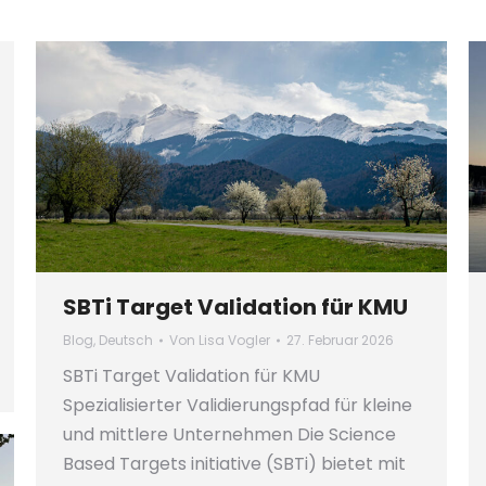
SBTi Target Validation für KMU
Blog
,
Deutsch
Von
Lisa Vogler
27. Februar 2026
SBTi Target Validation für KMU
Spezialisierter Validierungspfad für kleine
und mittlere Unternehmen Die Science
Based Targets initiative (SBTi) bietet mit