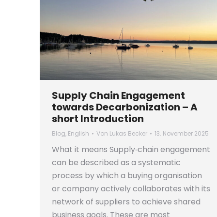
Supply Chain Engagement
towards Decarbonization – A
short Introduction
Blog
,
English
Von
Lukas Becker
13. November 2025
What it means Supply‑chain engagement
can be described as a systematic
process by which a buying organisation
or company actively collaborates with its
network of suppliers to achieve shared
business goals. These are most