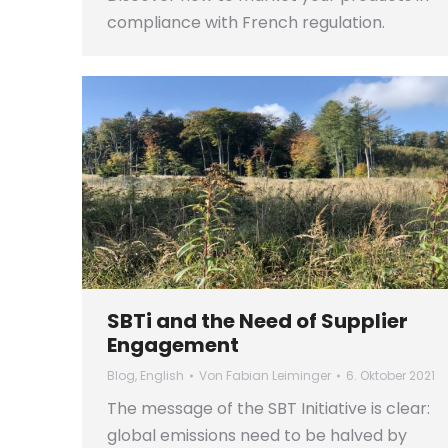
compliance with French regulation.
SBTi and the Need of Supplier
Engagement
Blog
,
English
Von
Fabian Leiminger
6. Oktober 2021
The message of the SBT Initiative is clear:
global emissions need to be halved by