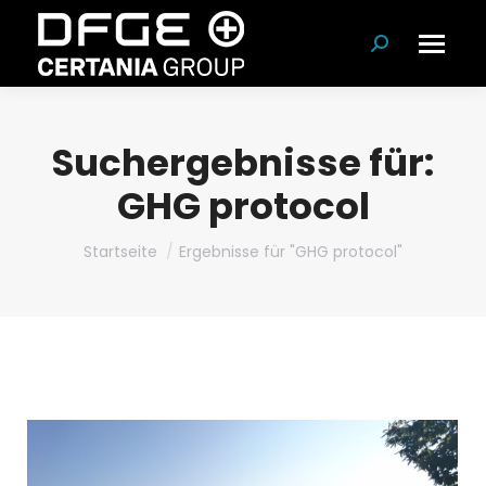
Suchen:
Suchergebnisse für:
GHG protocol
Du bist hier:
Startseite
Ergebnisse für "GHG protocol"