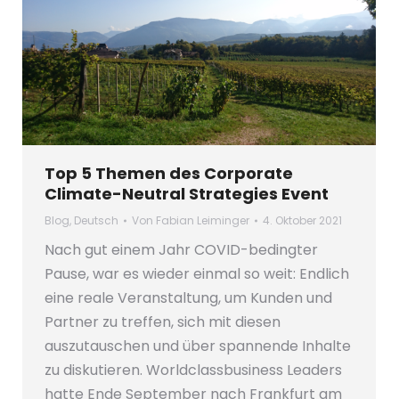
Top 5 Themen des Corporate
Climate-Neutral Strategies Event
Blog
,
Deutsch
Von
Fabian Leiminger
4. Oktober 2021
Nach gut einem Jahr COVID-bedingter
Pause, war es wieder einmal so weit: Endlich
eine reale Veranstaltung, um Kunden und
Partner zu treffen, sich mit diesen
auszutauschen und über spannende Inhalte
zu diskutieren. Worldclassbusiness Leaders
hatte Ende September nach Frankfurt am