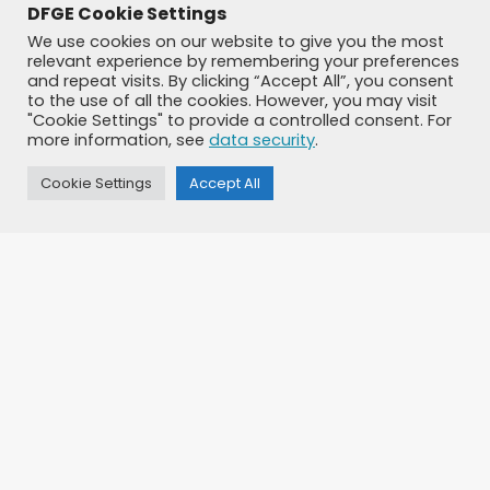
DFGE Cookie Settings
We use cookies on our website to give you the most
←
1
…
5
6
7
8
9
→
relevant experience by remembering your preferences
and repeat visits. By clicking “Accept All”, you consent
to the use of all the cookies. However, you may visit
"Cookie Settings" to provide a controlled consent. For
more information, see
data security
.
Cookie Settings
Accept All