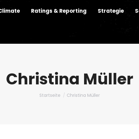
Climate
Ratings & Reporting
Strategie
S
Christina Müller
Du bist hier:
Startseite
Christina Müller