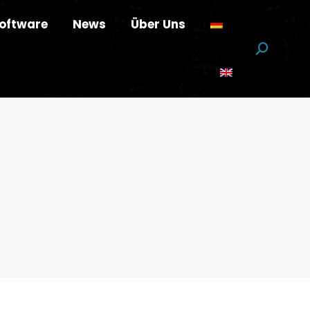
oftware
News
Über Uns
Suchen: