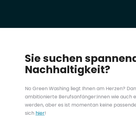
Sie suchen spannen
Nachhaltigkeit?
No Green Washing liegt Ihnen am Herzen? Dann 
ambitionierte Berufsanfänger:innen wie auch e
werden, aber es ist momentan keine passende
sich
hier
!