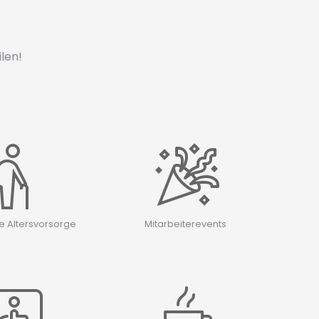
?
ilen!
he Altersvorsorge
Mitarbeiterevents