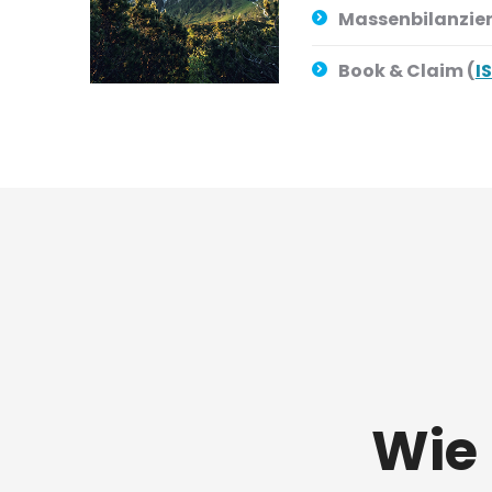
Massenbilanzier
Book & Claim (
I
Wie 