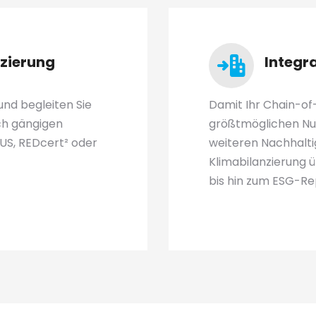
izierung
Integr
 und begleiten Sie
Damit Ihr Chain-o
ach gängigen
größtmöglichen Nut
US, REDcert² oder
weiteren Nachhalti
Klimabilanzierung ü
bis hin zum ESG-Re