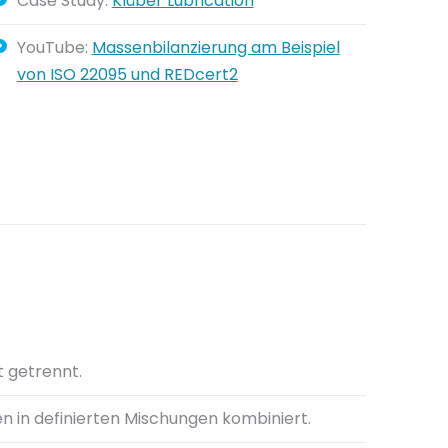
Case Study:
Klüber Lubrication
YouTube:
Massenbilanzierung am Beispiel
von ISO 22095 und REDcert2
t getrennt.
 in definierten Mischungen kombiniert.