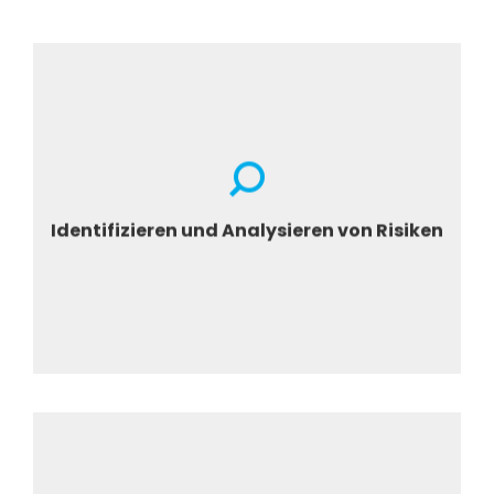
Auswirkungen von Aktivitäten auf
Menschenrechte +
Analyse, Bewertung, Priorisierung der
Identifizieren und Analysieren von Risiken
relevanten Risikobereiche