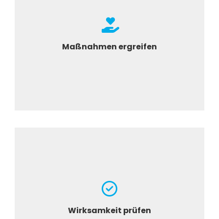
Negative Auswirkungen verhindern,
minimieren und beheben
Maßnahmen ergreifen
Steuerung der Maßnahmen
Wirksamkeit prüfen