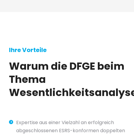
Ihre Vorteile
Warum die DFGE beim
Thema
Wesentlichkeitsanalys
Expertise aus einer Vielzahl an erfolgreich
abgeschlossenen ESRS-konformen doppelten