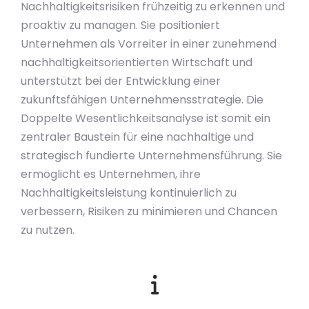
Nachhaltigkeitsrisiken frühzeitig zu erkennen und
proaktiv zu managen. Sie positioniert
Unternehmen als Vorreiter in einer zunehmend
nachhaltigkeitsorientierten Wirtschaft und
unterstützt bei der Entwicklung einer
zukunftsfähigen Unternehmensstrategie. Die
Doppelte Wesentlichkeitsanalyse ist somit ein
zentraler Baustein für eine nachhaltige und
strategisch fundierte Unternehmensführung. Sie
ermöglicht es Unternehmen, ihre
Nachhaltigkeitsleistung kontinuierlich zu
verbessern, Risiken zu minimieren und Chancen
zu nutzen.