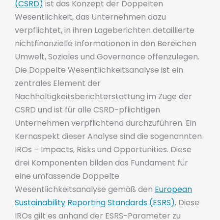
(CSRD)
ist das Konzept der Doppelten
Wesentlichkeit, das Unternehmen dazu
verpflichtet, in ihren Lageberichten detaillierte
nichtfinanzielle Informationen in den Bereichen
Umwelt, Soziales und Governance offenzulegen.
Die Doppelte Wesentlichkeitsanalyse ist ein
zentrales Element der
Nachhaltigkeitsberichterstattung im Zuge der
CSRD und ist für alle CSRD-pflichtigen
Unternehmen verpflichtend durchzuführen. Ein
Kernaspekt dieser Analyse sind die sogenannten
IROs – Impacts, Risks und Opportunities. Diese
drei Komponenten bilden das Fundament für
eine umfassende Doppelte
Wesentlichkeitsanalyse gemäß den
European
Sustainability Reporting Standards (ESRS)
. Diese
IROs gilt es anhand der ESRS-Parameter zu