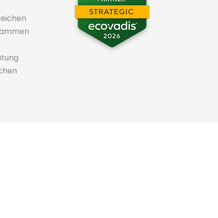
reichen
Zusammen
atung
nchen