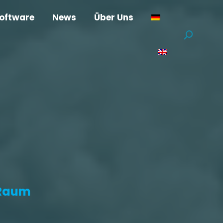
oftware
News
Über Uns
Suchen:
-Raum