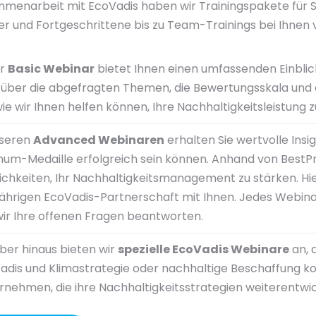
mmenarbeit mit EcoVadis haben wir Trainingspakete für S
er und Fortgeschrittene bis zu Team-Trainings bei Ihnen v
er
Basic Webinar
bietet Ihnen einen umfassenden Einblick 
s über die abgefragten Themen, die Bewertungsskala un
wie wir Ihnen helfen können, Ihre Nachhaltigkeitsleistung 
nseren
Advanced Webinaren
erhalten Sie wertvolle Insi
inum-Medaille erfolgreich sein können. Anhand von BestPr
ichkeiten, Ihr Nachhaltigkeitsmanagement zu stärken. Hie
jährigen EcoVadis-Partnerschaft mit Ihnen. Jedes Webina
wir Ihre offenen Fragen beantworten.
ber hinaus bieten wir
spezielle EcoVadis Webinare
an, 
adis und Klimastrategie oder nachhaltige Beschaffung kon
rnehmen, die ihre Nachhaltigkeitsstrategien weiterentwi