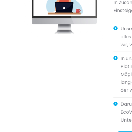
In Zusa
Einsteig
Uns
alle
wir, 
In u
Plat
Mögl
lang
der 
Darü
EcoV
Unte