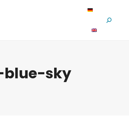
oftware
News
Über Uns
Suchen:
-blue-sky