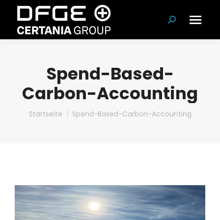
Suchen:
Spend-Based-
Carbon-Accounting
Du bist hier:
Startseite
Spend-Based-Carbon-Accounting