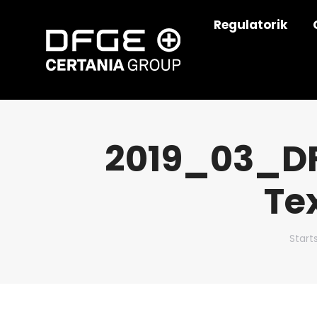
Regulatorik
2019_03_DF
Te
Du bi
Start