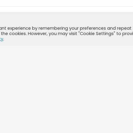
vant experience by remembering your preferences and repeat
all the cookies. However, you may visit "Cookie Settings" to prov
ty
.
e Website in diesem Browser für das nächste Mal, wenn ich kommentier