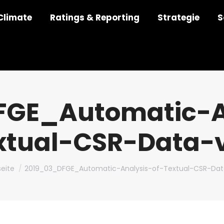
Climate
Ratings & Reporting
Strategie
S
GE_Automatic-A
xtual-CSR-Data-v
st hier:
seite
2019_03_DFGE_Automatic-Analysis-of-Textual-CSR-Dat