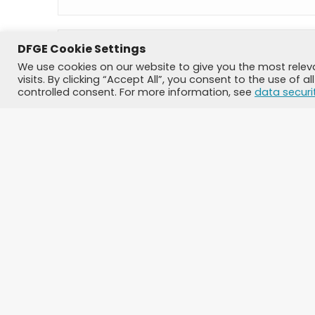
Name *
DFGE Cookie Settings
We use cookies on our website to give you the most rele
E-Mail *
visits. By clicking “Accept All”, you consent to the use of 
controlled consent. For more information, see
data securi
Website
Speichere meinen Namen, meine E-Mail-Adresse und mein
Kommentar veröffentlichen
Alternative: