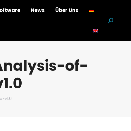
oftware
News
Über Uns
Suchen:
nalysis-of-
1.0
a-v1.0