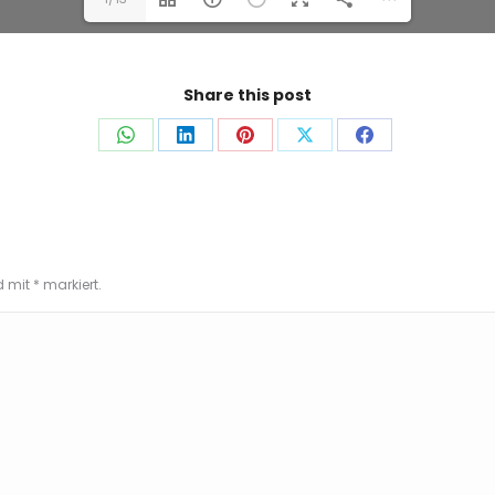
Share this post
Auf
Auf
Auf
Auf
Auf
WhatsApp
LinkedIn
Pinterest
X
Facebook
teilen
teilen
teilen
teilen
teilen
nd mit
*
markiert.