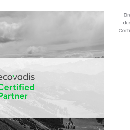
Ei
du
Cert