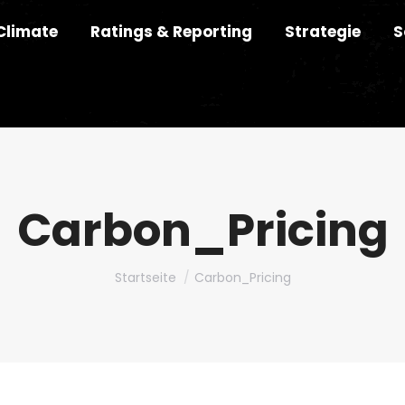
Climate
Ratings & Reporting
Strategie
S
Carbon_Pricing
Du bist hier:
Startseite
Carbon_Pricing