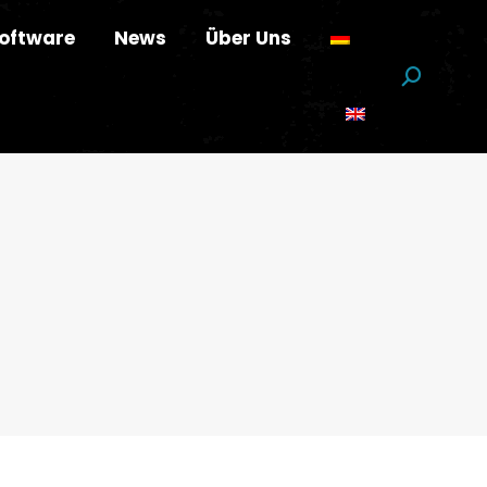
oftware
News
Über Uns
Suchen: