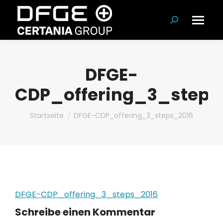
Suchen:
DFGE-
CDP_offering_3_steps
Du bist hier:
Startseite
DFGE-CDP_offering_3_steps_2016
DFGE-CDP_offering_3_steps_2016
Schreibe einen Kommentar