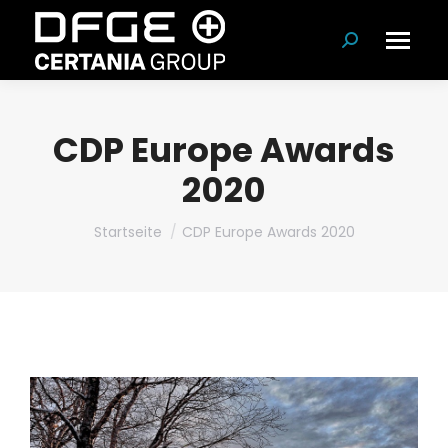
Suchen:
CDP Europe Awards
2020
Du bist hier:
Startseite
CDP Europe Awards 2020