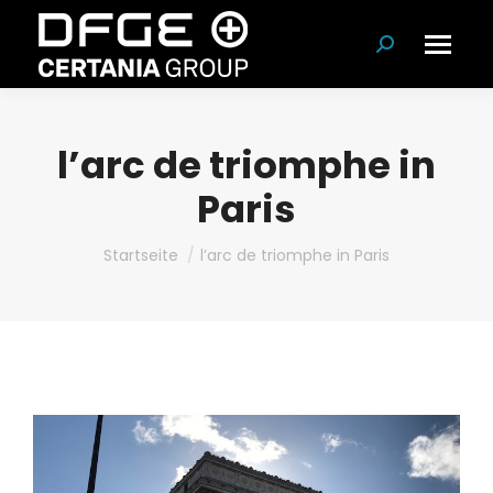
Suchen:
l’arc de triomphe in
Paris
Du bist hier:
Startseite
l’arc de triomphe in Paris