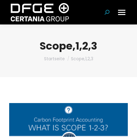
Suchen:
Scope,1,2,3
Du bist hier:
Startseite
Scope,1,2,3