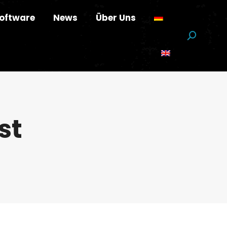
oftware
News
Über Uns
Suchen:
st