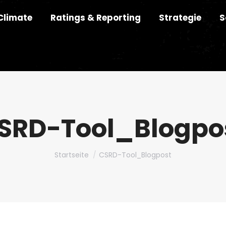
Climate
Ratings & Reporting
Strategie
S
SRD-Tool_Blogpo
Du bist hier:
Startseite
CSRD-Tool_Blogpost