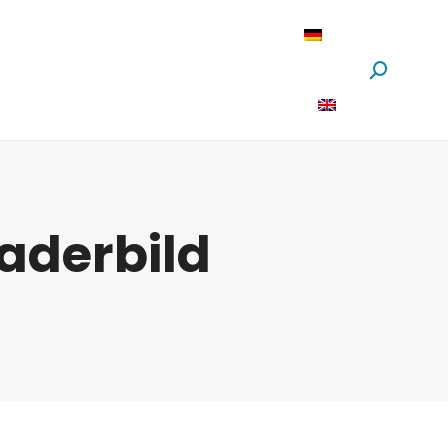
oftware
News
Über Uns
Suchen:
aderbild