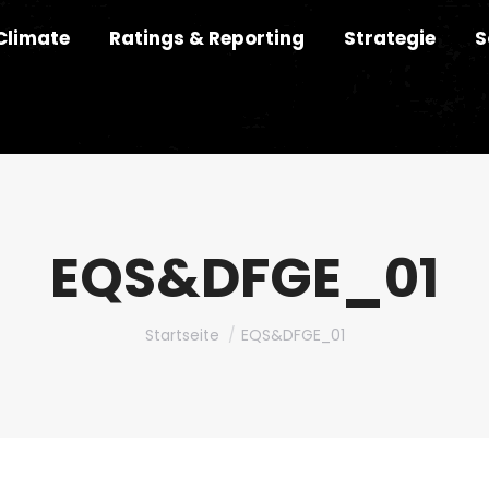
Climate
Ratings & Reporting
Strategie
S
EQS&DFGE_01
Du bist hier:
Startseite
EQS&DFGE_01