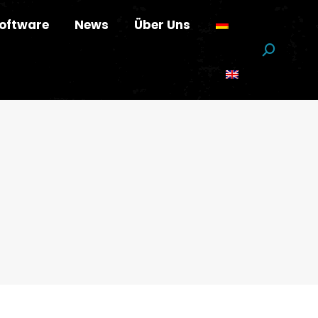
oftware
News
Über Uns
Suchen: