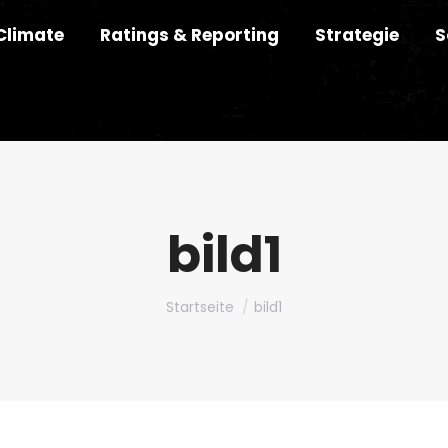
Climate
Ratings & Reporting
Strategie
S
bild1
Du bist hier:
Startseite
bild1