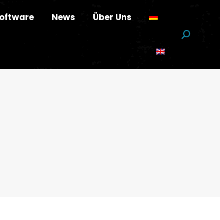
oftware
News
Über Uns
Suchen: