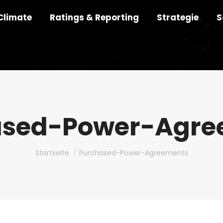
Climate
Ratings & Reporting
Strategie
S
ased-Power-Agre
Du bist hier:
Startseite
Purchased-Power-Agreements