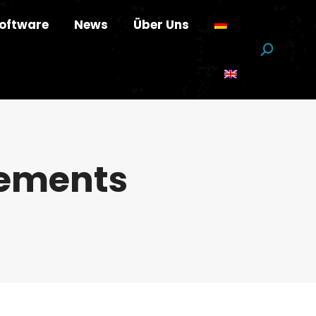
oftware
News
Über Uns
Suchen:
ements