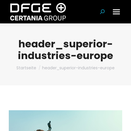
Suchen:
header_superior-
industries-europe
Du bist hier:
Startseite
header_superior-industries-europe