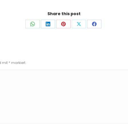
Share this post
Auf
Auf
Auf
Auf
Auf
WhatsApp
LinkedIn
Pinterest
X
Facebook
teilen
teilen
teilen
teilen
teilen
nd mit
*
markiert.