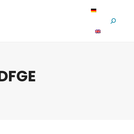
oftware
News
Über Uns
Suchen:
 DFGE