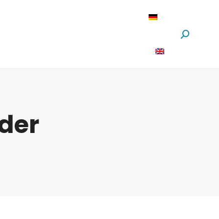
oftware
News
Über Uns
Suchen:
der