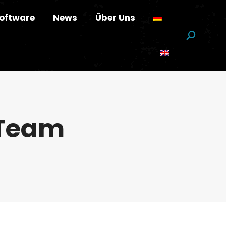
oftware
News
Über Uns
Suchen:
_Team