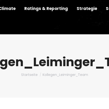
Climate
Ratings & Reporting
Strategie
S
egen_Leiminger
Du bist hier:
Startseite
Kollegen_Leiminger_Team