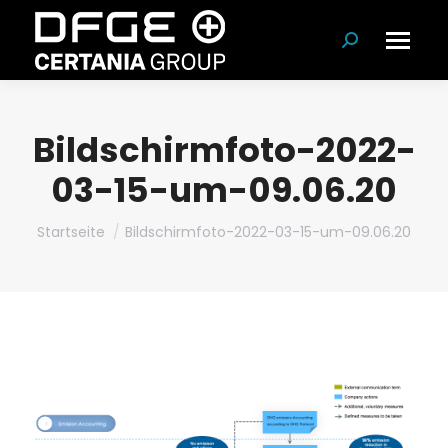
Suchen:
Bildschirmfoto-2022-
03-15-um-09.06.20
Du bist hier:
Startseite
Bildschirmfoto-2022-03-15-um-09.06.20