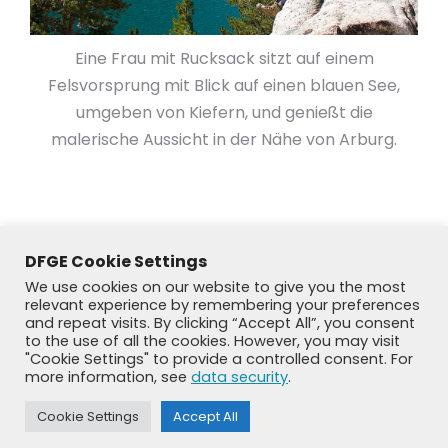
Eine Frau mit Rucksack sitzt auf einem
Felsvorsprung mit Blick auf einen blauen See,
umgeben von Kiefern, und genießt die
malerische Aussicht in der Nähe von Arburg.
DFGE Cookie Settings
We use cookies on our website to give you the most
relevant experience by remembering your preferences
and repeat visits. By clicking “Accept All”, you consent
to the use of all the cookies. However, you may visit
"Cookie Settings" to provide a controlled consent. For
more information, see
data security
.
© DFGE 2026. All rights reserved.
Cookie Settings
Accept All
Previously used menu 1
+49 8192 99 7 33-20
info@dfge.de