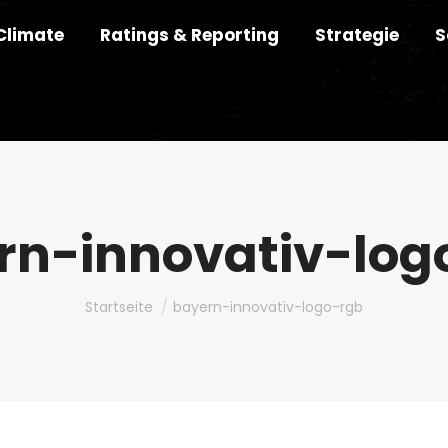
Climate
Ratings & Reporting
Strategie
S
rn-innovativ-log
Du bist hier:
Startseite
bayern-innovativ-logo-rgb