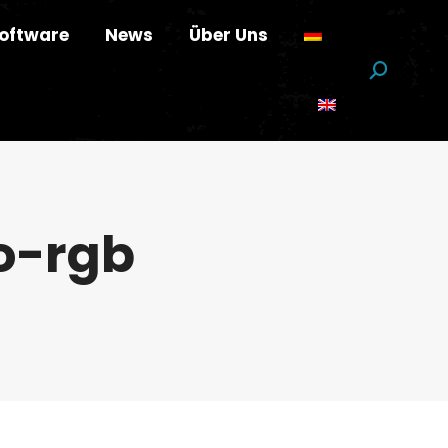
oftware
News
Über Uns
Suchen:
o-rgb