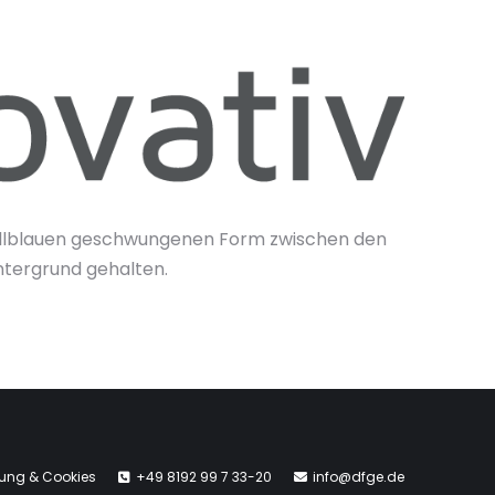
d hellblauen geschwungenen Form zwischen den
intergrund gehalten.
rung & Cookies
+49 8192 99 7 33-20
info@dfge.de