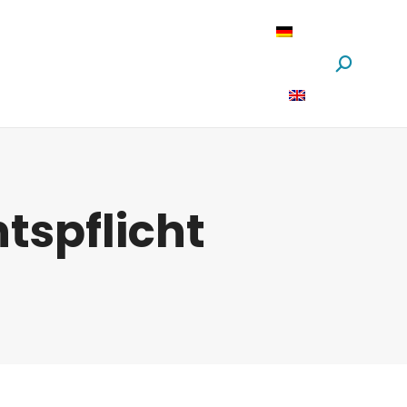
oftware
News
Über Uns
Suchen:
tspflicht