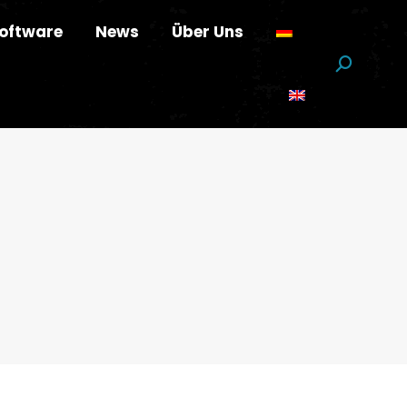
oftware
News
Über Uns
Suchen: