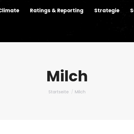
Climate
Ratings & Reporting
Strategie
S
Milch
Du bist hier:
Startseite
Milch