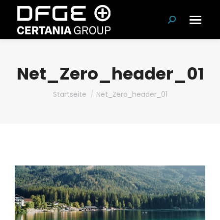
Suchen:
Net_Zero_header_01
Du bist hier:
Startseite
Net_Zero_header_01