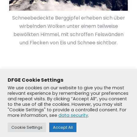
Schneebedeckte Berggipfel erheben sich über
wirbelnden Wolken unter einem teilweise
bewölkten Himmel, mit schroffen Felswänden
und Flecken von Eis und Schnee sichtbar.
DFGE Cookie Settings
We use cookies on our website to give you the most
relevant experience by remembering your preferences
and repeat visits. By clicking “Accept All”, you consent
to the use of all the cookies. However, you may visit
"Cookie Settings" to provide a controlled consent. For
more information, see
data security
.
© DFGE 2026. All rights reserved.
Cookie Settings
Accept All
Previously used menu 1
+49 8192 99 7 33-20
info@dfge.de