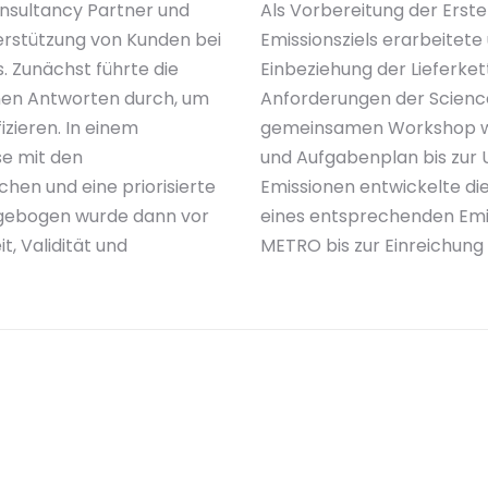
onsultancy Partner und
Als Vorbereitung der Erst
erstützung von Kunden bei
Emissionsziels erarbeitete
 Zunächst führte die
Einbeziehung der Lieferke
nen Antworten durch, um
Anforderungen der Science 
zieren. In einem
gemeinsamen Workshop wur
e mit den
und Aufgabenplan bis zur U
en und eine priorisierte
Emissionen entwickelte di
agebogen wurde dann vor
eines entsprechenden Emis
t, Validität und
METRO bis zur Einreichung d