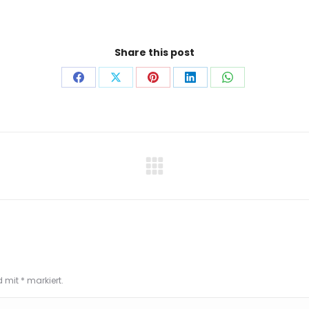
Share this post
Auf
Auf
Auf
Auf
Auf
Facebook
X
Pinterest
LinkedIn
WhatsApp
teilen
teilen
teilen
teilen
teilen
Next
project:
nd mit
*
markiert.