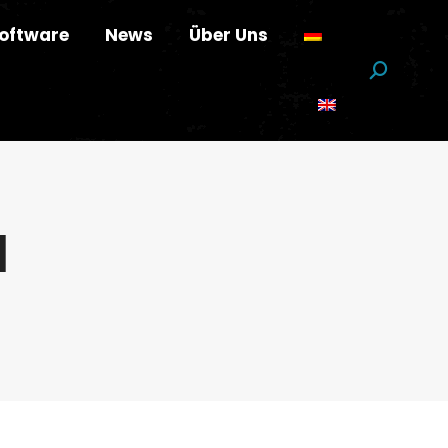
oftware
News
Über Uns
Suchen:
l