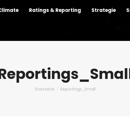
Climate
Ratings & Reporting
Strategie
S
Reportings_Smal
Du bist hier:
Startseite
Reportings_Small