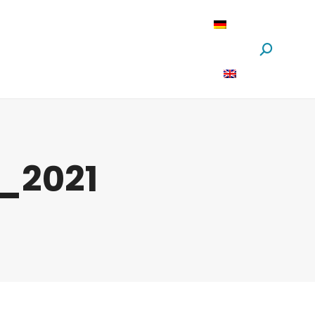
oftware
News
Über Uns
Suchen:
_2021