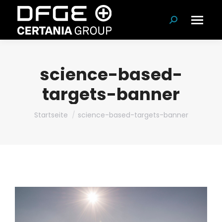
Suchen:
science-based-
targets-banner
Du bist hier:
Startseite
science-based-targets-banner