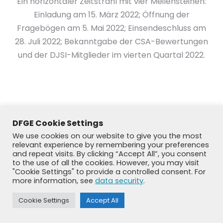
Ein horizontaler Zeitstrahl mit vier Meilensteinen:
Einladung am 15. März 2022; Öffnung der
Fragebögen am 5. Mai 2022; Einsendeschluss am
28. Juli 2022; Bekanntgabe der CSA-Bewertungen
und der DJSI-Mitglieder im vierten Quartal 2022.
DFGE Cookie Settings
We use cookies on our website to give you the most
relevant experience by remembering your preferences
and repeat visits. By clicking “Accept All”, you consent
to the use of all the cookies. However, you may visit
"Cookie Settings" to provide a controlled consent. For
more information, see
data security
.
© DFGE 2026. All rights reserved.
Previously used menu 1
Cookie Settings
Accept All
+49 8192 99 7 33-20
info@dfge.de