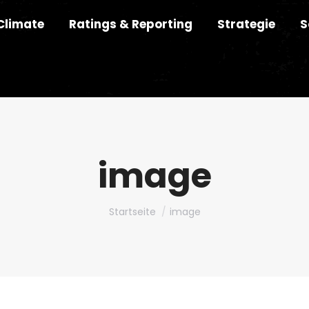
Climate
Ratings & Reporting
Strategie
S
image
Du bist hier:
Startseite
image