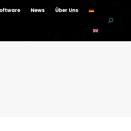
oftware
News
Über Uns
Suchen: