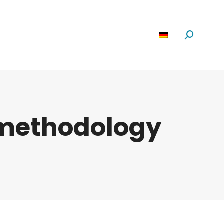
Software
News
Über Uns
Suchen:
 methodology