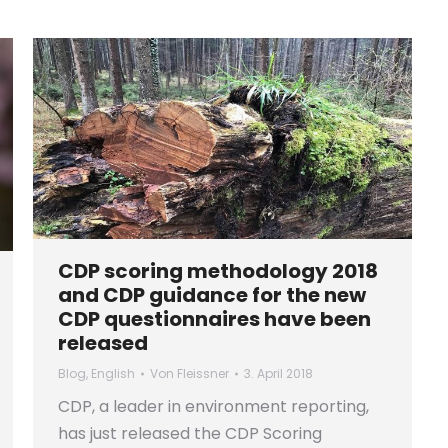
CDP scoring methodology 2018
and CDP guidance for the new
CDP questionnaires have been
released
Blog
,
English
Von
Fleissner
3. April 2018
CDP, a leader in environment reporting,
has just released the CDP Scoring