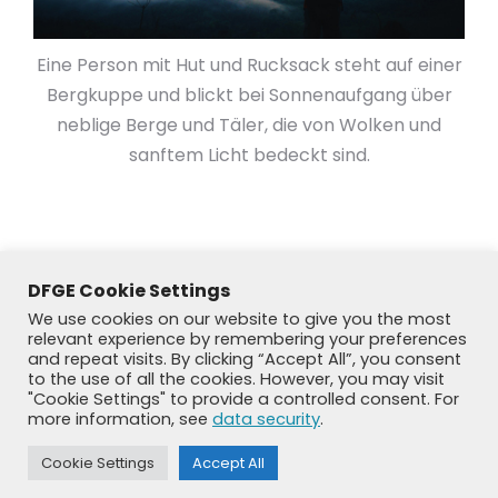
Eine Person mit Hut und Rucksack steht auf einer
Bergkuppe und blickt bei Sonnenaufgang über
neblige Berge und Täler, die von Wolken und
sanftem Licht bedeckt sind.
DFGE Cookie Settings
We use cookies on our website to give you the most
relevant experience by remembering your preferences
and repeat visits. By clicking “Accept All”, you consent
to the use of all the cookies. However, you may visit
"Cookie Settings" to provide a controlled consent. For
more information, see
data security
.
© DFGE 2026. All rights reserved.
Cookie Settings
Accept All
Previously used menu 1
+49 8192 99 7 33-20
info@dfge.de