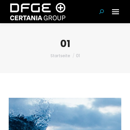
Suchen:
01
Du bist hier:
Startseite
01