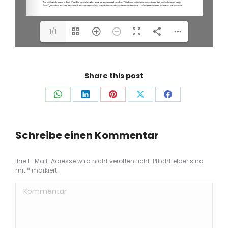
1/1
Share this post
Auf
Auf
Auf
Auf
Auf
WhatsApp
LinkedIn
Pinterest
X
Facebook
teilen
teilen
teilen
teilen
teilen
Schreibe einen Kommentar
Ihre E-Mail-Adresse wird nicht veröffentlicht. Pflichtfelder sind
mit
*
markiert.
Kommentar