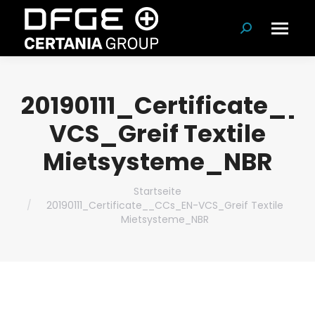
Suchen:
20190111_Certificate_
VCS_Greif Textile
Mietsysteme_NBR
Du bist hier:
Startseite
20190111_Certificate__CCs_EN-VCS_Greif Textile
Mietsysteme_NBR