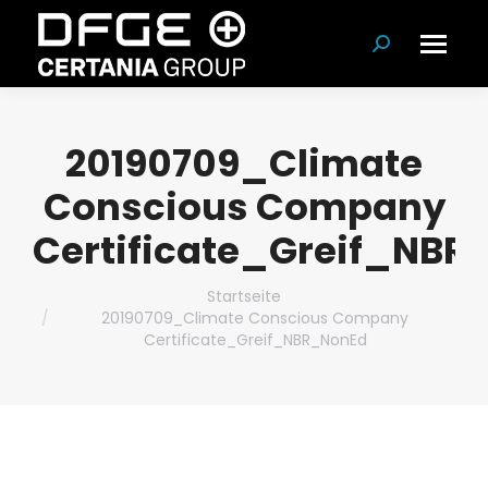
Suchen:
20190709_Climate
Conscious Company
Certificate_Greif_NBR
Du bist hier:
Startseite
20190709_Climate Conscious Company
Certificate_Greif_NBR_NonEd