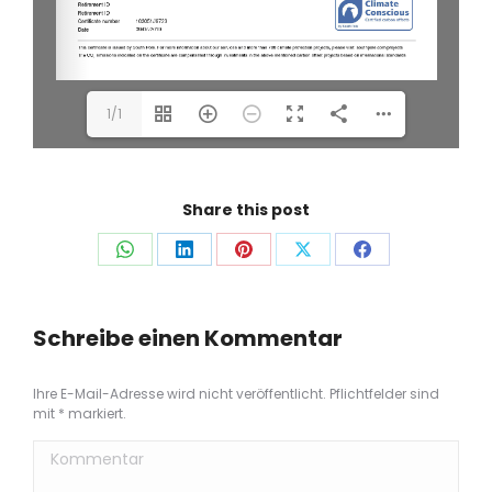
1/1
Share this post
Auf
Auf
Auf
Auf
Auf
WhatsApp
LinkedIn
Pinterest
X
Facebook
teilen
teilen
teilen
teilen
teilen
Schreibe einen Kommentar
Ihre E-Mail-Adresse wird nicht veröffentlicht. Pflichtfelder sind
mit
*
markiert.
Kommentar