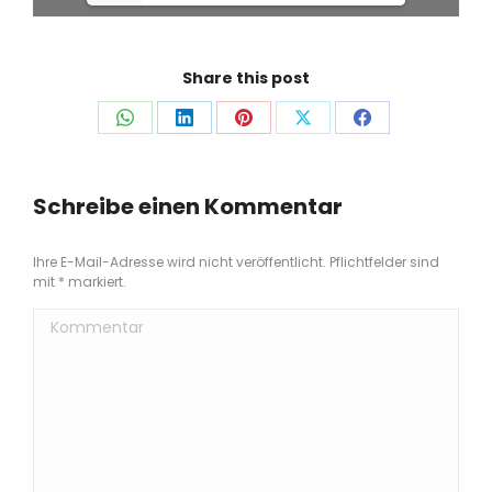
Share this post
Auf
Auf
Auf
Auf
Auf
WhatsApp
LinkedIn
Pinterest
X
Facebook
teilen
teilen
teilen
teilen
teilen
Schreibe einen Kommentar
Ihre E-Mail-Adresse wird nicht veröffentlicht. Pflichtfelder sind
mit
*
markiert.
Kommentar