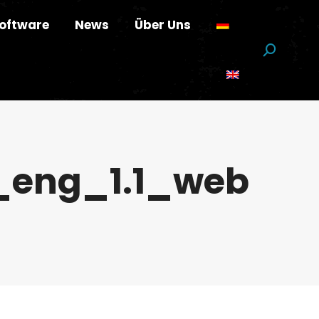
oftware
News
Über Uns
Suchen:
_eng_1.1_web