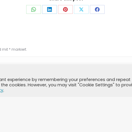
Auf
Auf
Auf
Auf
Auf
WhatsApp
LinkedIn
Pinterest
X
Facebook
teilen
teilen
teilen
teilen
teilen
nd mit
*
markiert.
vant experience by remembering your preferences and repeat
all the cookies. However, you may visit "Cookie Settings" to prov
ty
.