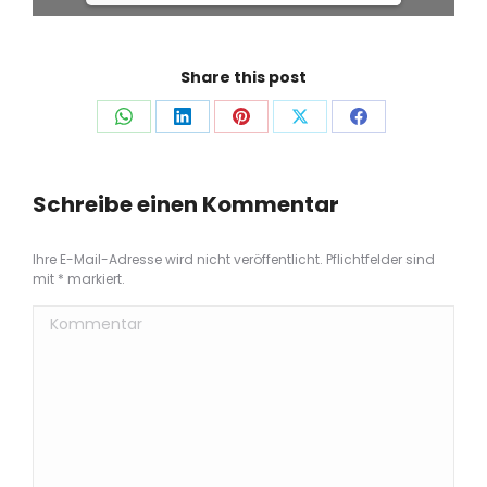
Share this post
Auf
Auf
Auf
Auf
Auf
WhatsApp
LinkedIn
Pinterest
X
Facebook
teilen
teilen
teilen
teilen
teilen
Schreibe einen Kommentar
Ihre E-Mail-Adresse wird nicht veröffentlicht. Pflichtfelder sind
mit
*
markiert.
Kommentar