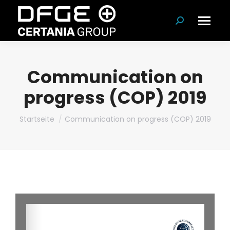
Suchen:
Communication on
progress (COP) 2019
Du bist hier:
Startseite
Communication on progress (COP) 2019