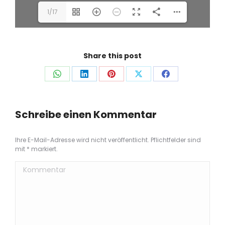
1/17
Share this post
Auf
Auf
Auf
Auf
Auf
WhatsApp
LinkedIn
Pinterest
X
Facebook
teilen
teilen
teilen
teilen
teilen
Schreibe einen Kommentar
Ihre E-Mail-Adresse wird nicht veröffentlicht. Pflichtfelder sind
mit
*
markiert.
Kommentar