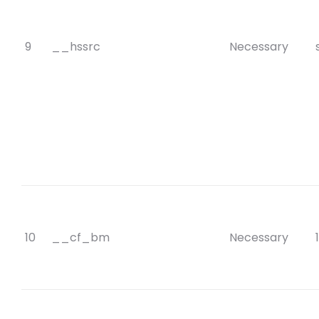
9
__hssrc
Necessary
10
__cf_bm
Necessary