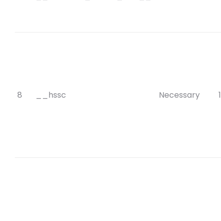
8
__hssc
Necessary