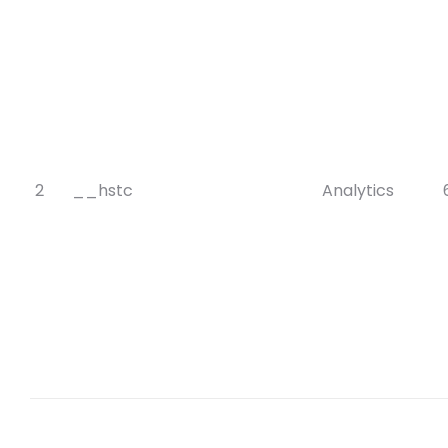
2
__hstc
Analytics