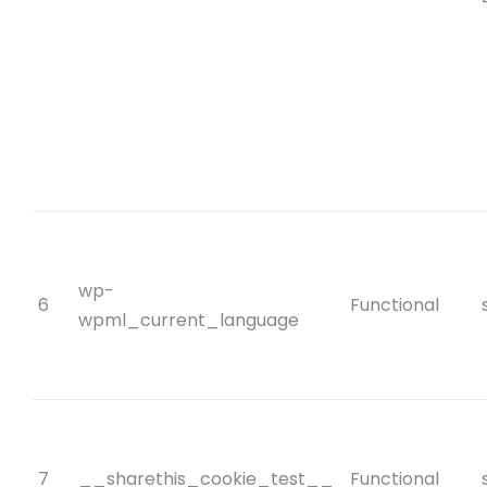
wp-
6
Functional
wpml_current_language
7
__sharethis_cookie_test__
Functional