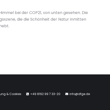
immel bei der COP21, von unten gesehen. Die
gsszene, die die Schönheit der Natur inmitten
hebt.
rung & Cookies
+49 8192 99 7 33-20
info@dfge.de